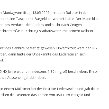
am Montagvormittag (18.05.2026) mit dem Rollator in der
nter seine Tasche mit Bargeld entwendet hätte.
Der Mann blieb
wegen des Verdacht des Raubes und sucht nach Zeugen.
chtorstraße in Richtung stadtauswärts mit seinem Rollator
iff des Gehhilfe befestigt gewesen. Unvermittelt wäre der 95-
den, dann hätte der Unbekannte das Lederetui an sich
lt.
-40 Jahre alt und mindestens 1,80 m groß beschrieben. Er soll
sches Aussehen gehabt haben.
in einem Mülleimer bei der Post die Ledertasche und gab diese
 stellten die Beamten das Fehlen von 450 Euro Bargeld und