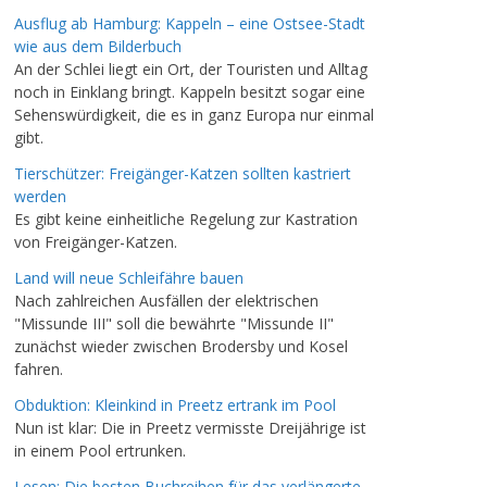
Ausflug ab Hamburg: Kappeln – eine Ostsee-Stadt
wie aus dem Bilderbuch
An der Schlei liegt ein Ort, der Touristen und Alltag
noch in Einklang bringt. Kappeln besitzt sogar eine
Sehenswürdigkeit, die es in ganz Europa nur einmal
gibt.
Tierschützer: Freigänger-Katzen sollten kastriert
werden
Es gibt keine einheitliche Regelung zur Kastration
von Freigänger-Katzen.
Land will neue Schleifähre bauen
Nach zahlreichen Ausfällen der elektrischen
"Missunde III" soll die bewährte "Missunde II"
zunächst wieder zwischen Brodersby und Kosel
fahren.
Obduktion: Kleinkind in Preetz ertrank im Pool
Nun ist klar: Die in Preetz vermisste Dreijährige ist
in einem Pool ertrunken.
Lesen: Die besten Buchreihen für das verlängerte