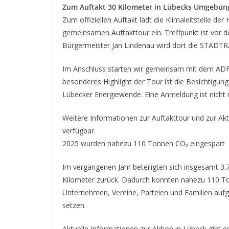
Zum Auftakt 30 Kilometer in Lübecks Umgebun
Zum offiziellen Auftakt lädt die Klimaleitstelle 
gemeinsamen Auftakttour ein. Treffpunkt ist vor 
Bürgermeister Jan Lindenau wird dort die STADTRA
Im Anschluss starten wir gemeinsam mit dem ADFC
besonderes Highlight der Tour ist die Besichtigun
Lübecker Energiewende. Eine Anmeldung ist nicht 
Weitere Informationen zur Auftakttour und zur Ak
verfügbar.
2025 wurden nahezu 110 Tonnen CO₂ eingespart
Im vergangenen Jahr beteiligten sich insgesamt 3
Kilometer zurück. Dadurch konnten nahezu 110 To
Unternehmen, Vereine, Parteien und Familien aufg
setzen.
Aktuelle Informationen zur Aktion in Lübeck gibt 