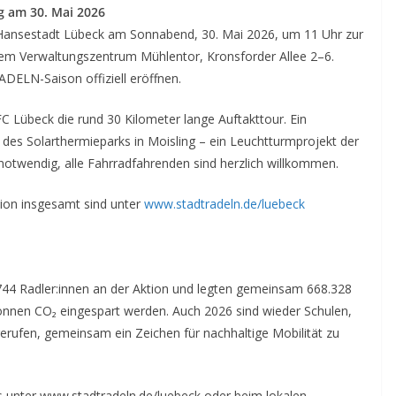
g am 30. Mai 2026
der Hansestadt Lübeck am Sonnabend, 30. Mai 2026, um 11 Uhr zur
dem Verwaltungszentrum Mühlentor, Kronsforder Allee 2–6.
DELN-Saison offiziell eröffnen.
 Lübeck die rund 30 Kilometer lange Auftakttour. Ein
g des Solarthermieparks in Moisling – ein Leuchtturmprojekt der
notwendig, alle Fahrradfahrenden sind herzlich willkommen.
tion insgesamt sind unter
www.stadtradeln.de/luebeck
.744 Radler:innen an der Aktion und legten gemeinsam 668.328
nnen CO₂ eingespart werden. Auch 2026 sind wieder Schulen,
erufen, gemeinsam ein Zeichen für nachhaltige Mobilität zu
es unter www.stadtradeln.de/luebeck oder beim lokalen