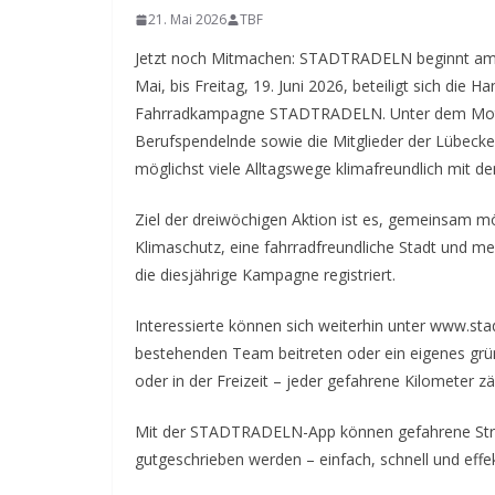
21. Mai 2026
TBF
Jetzt noch Mitmachen: STADTRADELN beginnt am 
Mai, bis Freitag, 19. Juni 2026, beteiligt sich die
Fahrradkampagne STADTRADELN.
Unter dem Mott
Berufspendelnde sowie die Mitglieder der Lübecker
möglichst viele Alltagswege klimafreundlich mit d
Ziel der dreiwöchigen Aktion ist es, gemeinsam mö
Klimaschutz, eine fahrradfreundliche Stadt und me
die diesjährige Kampagne registriert.
Interessierte können sich weiterhin unter www.st
bestehenden Team beitreten oder ein eigenes grün
oder in der Freizeit – jeder gefahrene Kilometer zä
Mit der STADTRADELN-App können gefahrene Stre
gutgeschrieben werden – einfach, schnell und effek