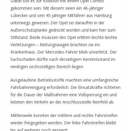
Dabei soll es zur Kollision mit einem Opel Combo
gekommen sein. Mit diesem seien ein 46-jähriger
Lübecker und sein 45-jähriger Mitfahrer aus Hamburg
unterwegs gewesen. Der Opel sei daraufhin in die
Außenschutzplanke gedrückt worden und kam hier zum
Stillstand. Beide Insassen des Opel erlitten leichte leichte
Verletzungen – Rettungswagen brachten sie ins
Krankenhaus. Der Mercedes-Fahrer blieb unverletzt. Der
Sachschaden dürfte nach derzeitigem Kenntnisstand im
niedrigen sechsstelligen Bereich liegen.
Ausgelaufene Betriebsstoffe machten eine umfangreiche
Fahrbahnreinigung erforderlich. Die Einsatzkräfte richteten
für die Dauer der Maßnahmen eine Vollsperrung ein und
leiteten den Verkehr an der Anschlussstelle Reinfeld ab.
Mittlerweile konnten der mittlere und rechte Fahrstreifen
wieder freigegeben werden. Der linke Fahrstreifen bleibt
bis auf weiteres noch gesperrt.