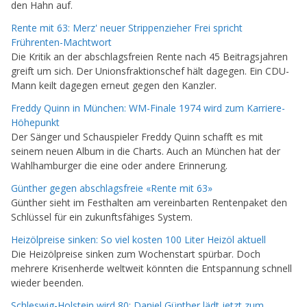
den Hahn auf.
Rente mit 63: Merz' neuer Strippenzieher Frei spricht
Frührenten-Machtwort
Die Kritik an der abschlagsfreien Rente nach 45 Beitragsjahren
greift um sich. Der Unionsfraktionschef hält dagegen. Ein CDU-
Mann keilt dagegen erneut gegen den Kanzler.
Freddy Quinn in München: WM-Finale 1974 wird zum Karriere-
Höhepunkt
Der Sänger und Schauspieler Freddy Quinn schafft es mit
seinem neuen Album in die Charts. Auch an München hat der
Wahlhamburger die eine oder andere Erinnerung.
Günther gegen abschlagsfreie «Rente mit 63»
Günther sieht im Festhalten am vereinbarten Rentenpaket den
Schlüssel für ein zukunftsfähiges System.
Heizölpreise sinken: So viel kosten 100 Liter Heizöl aktuell
Die Heizölpreise sinken zum Wochenstart spürbar. Doch
mehrere Krisenherde weltweit könnten die Entspannung schnell
wieder beenden.
Schleswig-Holstein wird 80: Daniel Günther lädt jetzt zum