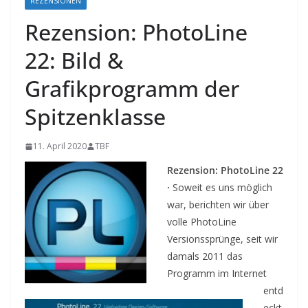
REZENSIONEN
Rezension: PhotoLine
22: Bild &
Grafikprogramm der
Spitzenklasse
11. April 2020
TBF
Rezension: PhotoLine 22
·
Soweit es uns möglich
war, berichten wir über
volle PhotoLine
Versionssprünge, seit wir
damals 2011 das
Programm im Internet
entd
eckt