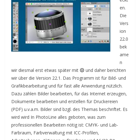
en.
Die
Vers
ion
22.0
bek
ame
n
wir diesmal erst etwas später mit
☹
und daher berichten
wir über die Version 22.1. Das Programm ist für Bild- und
Grafikbearbeitung und für fast alle Anwendung nützlich.
Dazu zählen Bilder bearbeiten, für das Internet erzeugen,
Dokumente bearbeiten und erstellen für Druckereien
(PDF) u.v.a.m. Bilder sind bzgl. des Themas beschriftet.
Es
wird wird In PhotoLine alles geboten, was zum
professionellen Bearbeiten nötig ist: CMYK- und Lab-
Farbraum, Farbverwaltung mit ICC-Profilen,