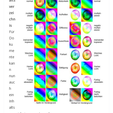
alts
ver
zei
chn
is
Für
Do
ku
me
nte
kan
n
nun
auc
h
ein
Inh
alts