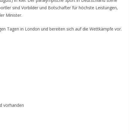
August) in Kiel. Der paralympische Sport in Deutschland stehe
ortler sind Vorbilder und Botschafter für höchste Leistungen,
der Minister.
nigen Tagen in London und bereiten sich auf die Wettkämpfe vor.
ild vorhanden