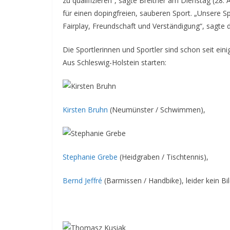
zu qualifizieren
“, sagte Breitner am Dienstag (28. 
für einen dopingfreien, sauberen Sport. „
Unsere Sp
Fairplay, Freundschaft und Verständigung
“, sagte 
Die Sportlerinnen und Sportler sind schon seit ei
Aus Schleswig-Holstein starten:
Kirsten Bruhn
(Neumünster / Schwimmen),
Stephanie Grebe
(Heidgraben / Tischtennis),
Bernd Jeffré
(Barmissen / Handbike), leider kein B