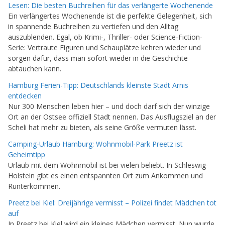
Lesen: Die besten Buchreihen für das verlängerte Wochenende
Ein verlängertes Wochenende ist die perfekte Gelegenheit, sich
in spannende Buchreihen zu vertiefen und den Alltag
auszublenden. Egal, ob Krimi-, Thriller- oder Science-Fiction-
Serie: Vertraute Figuren und Schauplätze kehren wieder und
sorgen dafür, dass man sofort wieder in die Geschichte
abtauchen kann.
Hamburg Ferien-Tipp: Deutschlands kleinste Stadt Arnis
entdecken
Nur 300 Menschen leben hier – und doch darf sich der winzige
Ort an der Ostsee offiziell Stadt nennen. Das Ausflugsziel an der
Scheli hat mehr zu bieten, als seine Größe vermuten lässt.
Camping-Urlaub Hamburg: Wohnmobil-Park Preetz ist
Geheimtipp
Urlaub mit dem Wohnmobil ist bei vielen beliebt. In Schleswig-
Holstein gibt es einen entspannten Ort zum Ankommen und
Runterkommen.
Preetz bei Kiel: Dreijährige vermisst – Polizei findet Mädchen tot
auf
In Preetz bei Kiel wird ein kleines Mädchen vermisst. Nun wurde