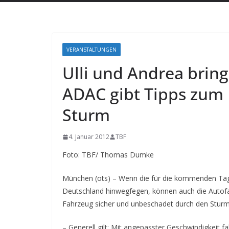
VERANSTALTUNGEN
Ulli und Andrea brin
ADAC gibt Tipps zum
Sturm
4. Januar 2012
TBF
Foto: TBF/ Thomas Dumke
München (ots) – Wenn die für die kommenden Tage
Deutschland hinwegfegen, können auch die Autofah
Fahrzeug sicher und unbeschadet durch den Sturm
– Generell gilt: Mit angepasster Geschwindigkeit f