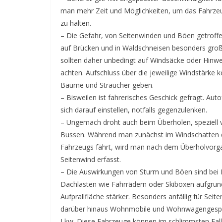
man mehr Zeit und Möglichkeiten, um das Fahrzeu
zu halten.
– Die Gefahr, von Seitenwinden und Böen getroffe
auf Brücken und in Waldschneisen besonders groß
sollten daher unbedingt auf Windsäcke oder Hinwe
achten. Aufschluss über die jeweilige Windstärke 
Bäume und Sträucher geben.
– Bisweilen ist fahrerisches Geschick gefragt. Auto
sich darauf einstellen, notfalls gegenzulenken.
– Ungemach droht auch beim Überholen, speziell
Bussen. Während man zunächst im Windschatten 
Fahrzeugs fährt, wird man nach dem Überholvorg
Seitenwind erfasst.
– Die Auswirkungen von Sturm und Böen sind bei
Dachlasten wie Fahrrädern oder Skiboxen aufgrun
Aufprallfläche stärker. Besonders anfällig für Seit
darüber hinaus Wohnmobile und Wohnwagengesp
Lkw. Diese Fahrzeuge können im schlimmsten Fal