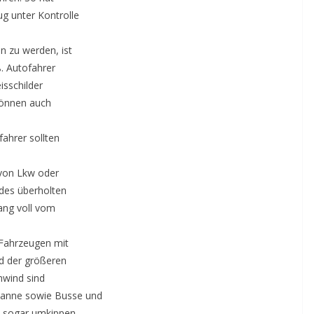
g unter Kontrolle
n zu werden, ist
. Autofahrer
isschilder
können auch
fahrer sollten
 von Lkw oder
des überholten
ang voll vom
 Fahrzeugen mit
d der größeren
enwind sind
anne sowie Busse und
l sogar umkippen.