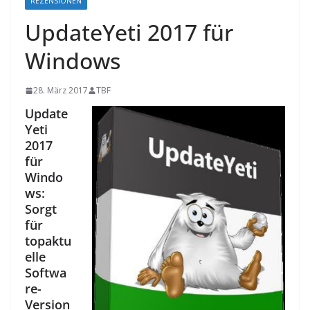
REZENSIONEN
UpdateYeti 2017 für
Windows
28. März 2017
TBF
Update
Yeti
2017
für
Windo
ws:
Sorgt
für
topaktu
elle
Softwa
re-
Version