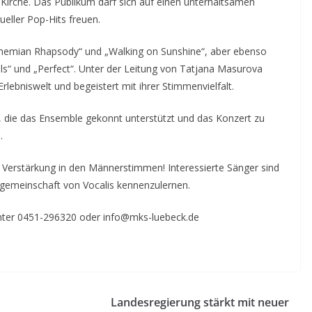
-Kirche. Das Publikum darf sich auf einen unterhaltsamen
ueller Pop-Hits freuen.
emian Rhapsody“ und „Walking on Sunshine“, aber ebenso
s“ und „Perfect“. Unter der Leitung von Tatjana Masurova
Erlebniswelt und begeistert mit ihrer Stimmenvielfalt.
 die das Ensemble gekonnt unterstützt und das Konzert zu
.
 Verstärkung in den Männerstimmen! Interessierte Sänger sind
rgemeinschaft von Vocalis kennenzulernen.
unter 0451-296320 oder info@mks-luebeck.de
Landesregierung stärkt mit neuer