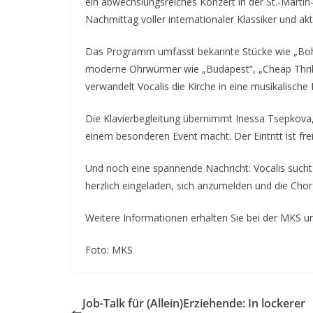
ein abwechslungsreiches Konzert in der St.-Martin
Nachmittag voller internationaler Klassiker und akt
Das Programm umfasst bekannte Stücke wie „Boh
moderne Ohrwürmer wie „Budapest“, „Cheap Thrill
verwandelt Vocalis die Kirche in eine musikalische 
Die Klavierbegleitung übernimmt Inessa Tsepkova,
einem besonderen Event macht. Der Eintritt ist frei
Und noch eine spannende Nachricht: Vocalis sucht
herzlich eingeladen, sich anzumelden und die Cho
Weitere Informationen erhalten Sie bei der MKS 
Foto: MKS
Job-Talk für (Allein)Erziehende: In lockerer