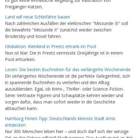
Es gibt keine einheitliche Regelung zur Kastration von
Freigänger-Katzen.
Land will neue Schleifähre bauen
Nach zahlreichen Ausfällen der elektrischen "Missunde III" soll
die bewährte "Missunde II" zunächst wieder zwischen
Brodersby und Kosel fahren.
Obduktion: Kleinkind in Preetz ertrank im Pool
Nun ist klar: Die in Preetz vermisste Dreijährige ist in einem
Pool ertrunken.
Lesen: Die besten Buchreihen für das verlängerte Wochenende
Ein verlängertes Wochenende ist die perfekte Gelegenheit, sich
in spannende Buchreihen zu vertiefen und den Alltag
auszublenden. Egal, ob Krimi-, Thriller- oder Science-Fiction-
Serie: Vertraute Figuren und Schauplätze kehren wieder und
sorgen dafür, dass man sofort wieder in die Geschichte
abtauchen kann.
Hamburg Ferien-Tipp: Deutschlands kleinste Stadt Arnis
entdecken
Nur 300 Menschen leben hier – und doch darf sich der winzige
Ort an der Ostsee offiziell Stadt nennen. Das Ausflugsziel an der