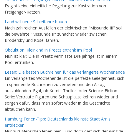
Es gibt keine einheitliche Regelung zur Kastration von
Freigänger-Katzen.
Land will neue Schleifähre bauen
Nach zahlreichen Ausfällen der elektrischen "Missunde III" soll
die bewährte "Missunde II" zunächst wieder zwischen
Brodersby und Kosel fahren.
Obduktion: Kleinkind in Preetz ertrank im Pool
Nun ist klar: Die in Preetz vermisste Dreijährige ist in einem
Pool ertrunken.
Lesen: Die besten Buchreihen für das verlängerte Wochenende
Ein verlängertes Wochenende ist die perfekte Gelegenheit, sich
in spannende Buchreihen zu vertiefen und den Alltag
auszublenden. Egal, ob Krimi-, Thriller- oder Science-Fiction-
Serie: Vertraute Figuren und Schauplätze kehren wieder und
sorgen dafür, dass man sofort wieder in die Geschichte
abtauchen kann.
Hamburg Ferien-Tipp: Deutschlands kleinste Stadt Arnis
entdecken
Nur 300 Menschen leben hier – und doch darf sich der winzige