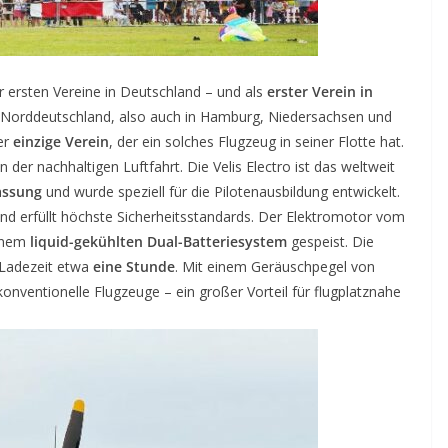
er ersten Vereine in Deutschland – und als
erster Verein in
z Norddeutschland, also auch in Hamburg, Niedersachsen und
er
einzige Verein
, der ein solches Flugzeug in seiner Flotte hat.
der nachhaltigen Luftfahrt. Die Velis Electro ist das weltweit
assung
und wurde speziell für die Pilotenausbildung entwickelt.
und erfüllt höchste Sicherheitsstandards. Der Elektromotor vom
einem
liquid-gekühlten Dual-Batteriesystem
gespeist. Die
e Ladezeit etwa
eine Stunde
. Mit einem Geräuschpegel von
ls konventionelle Flugzeuge – ein großer Vorteil für flugplatznahe