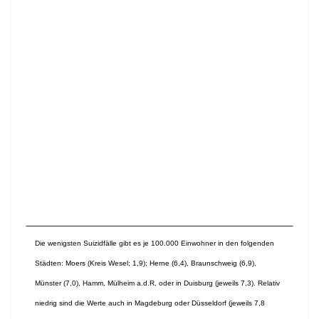
Die wenigsten Suizidfälle gibt es je 100.000 Einwohner in den folgenden
Städten: Moers (Kreis Wesel; 1,9); Herne (6,4), Braunschweig (6,9),
Münster (7,0), Hamm, Mülheim a.d.R. oder in Duisburg (jeweils 7,3). Relativ
niedrig sind die Werte auch in Magdeburg oder Düsseldorf (jeweils 7,8