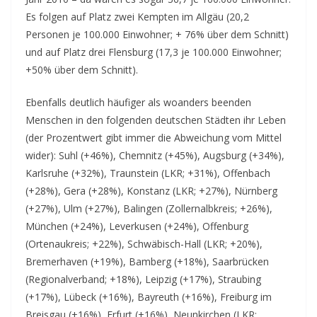
Es folgen auf Platz zwei Kempten im Allgäu (20,2
Personen je 100.000 Einwohner; + 76% über dem Schnitt)
und auf Platz drei Flensburg (17,3 je 100.000 Einwohner;
+50% über dem Schnitt).
Ebenfalls deutlich häufiger als woanders beenden
Menschen in den folgenden deutschen Städten ihr Leben
(der Prozentwert gibt immer die Abweichung vom Mittel
wider): Suhl (+46%), Chemnitz (+45%), Augsburg (+34%),
Karlsruhe (+32%), Traunstein (LKR; +31%), Offenbach
(+28%), Gera (+28%), Konstanz (LKR; +27%), Nürnberg
(+27%), Ulm (+27%), Balingen (Zollernalbkreis; +26%),
München (+24%), Leverkusen (+24%), Offenburg
(Ortenaukreis; +22%), Schwäbisch-Hall (LKR; +20%),
Bremerhaven (+19%), Bamberg (+18%), Saarbrücken
(Regionalverband; +18%), Leipzig (+17%), Straubing
(+17%), Lübeck (+16%), Bayreuth (+16%), Freiburg im
Breisgau (+16%), Erfurt (+16%), Neunkirchen (LKR;