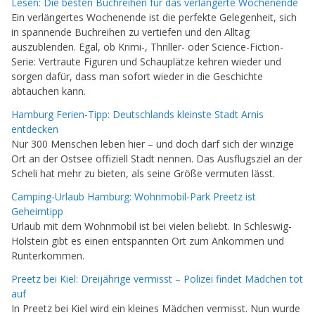
Lesen: Die besten Buchreihen für das verlängerte Wochenende
Ein verlängertes Wochenende ist die perfekte Gelegenheit, sich
in spannende Buchreihen zu vertiefen und den Alltag
auszublenden. Egal, ob Krimi-, Thriller- oder Science-Fiction-
Serie: Vertraute Figuren und Schauplätze kehren wieder und
sorgen dafür, dass man sofort wieder in die Geschichte
abtauchen kann.
Hamburg Ferien-Tipp: Deutschlands kleinste Stadt Arnis
entdecken
Nur 300 Menschen leben hier – und doch darf sich der winzige
Ort an der Ostsee offiziell Stadt nennen. Das Ausflugsziel an der
Scheli hat mehr zu bieten, als seine Größe vermuten lässt.
Camping-Urlaub Hamburg: Wohnmobil-Park Preetz ist
Geheimtipp
Urlaub mit dem Wohnmobil ist bei vielen beliebt. In Schleswig-
Holstein gibt es einen entspannten Ort zum Ankommen und
Runterkommen.
Preetz bei Kiel: Dreijährige vermisst – Polizei findet Mädchen tot
auf
In Preetz bei Kiel wird ein kleines Mädchen vermisst. Nun wurde