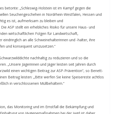
es betonte: „Schleswig-Holstein ist im Kampf gegen die
ktuellen Seuchengeschehen in Nordrhein-Westfalen, Hessen und
chtig es ist, aufmerksam zu bleiben und
 ASP stellt ein erhebliches Risiko für unsere Haus- und
nden wirtschaftlichen Folgen für Landwirtschaft,
r eindringlich an alle Schweinehalterinnen und -halter, ihre
fen und konsequent umzusetzen.“
 Schwarzwilddichte nachhaltig zu reduzieren und so die
n. „Unsere Jägerinnen und Jäger leisten seit Jahren durch
wild einen wichtigen Beitrag zur ASP-Prävention“, so Benett-
nen Beitrag leisten: „Bitte werfen Sie keine Speisereste achtlos
eßlich in verschlossenen Müllbehältern.“
ntion, das Monitoring und im Ernstfall die Bekämpfung und
Einhaltung von Hygienemaßnahmen bei der Jagd ist daher