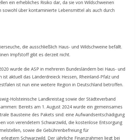
llen ein erhebliches Risiko dar, da sie von Wildschweinen
sowohl über kontaminierte Lebensmittel als auch durch
erseuche, die ausschließlich Haus- und Wildschweine befällt.
Einen Impfstoff gibt es derzeit nicht.
 2020 wurde die ASP in mehreren Bundesländern bei Haus- und
ist aktuell das Länderdreieck Hessen, Rheinland-Pfalz und
tfalen ist nun eine weitere Region in Deutschland betroffen.
eswig-Holsteinische Landkreistag sowie der Städteverband
zusammen: Bereits am 1. August 2024 wurde ein gemeinsames
rale Bausteine des Pakets sind: eine Aufwandsentschädigung
ben von verendetem Schwarzwild, die kostenlose Entsorgung
elstellen, sowie die Gebührenbefreiung für
 erlegtem Schwarzwild. Der jährliche Finanzrahmen liegt bei