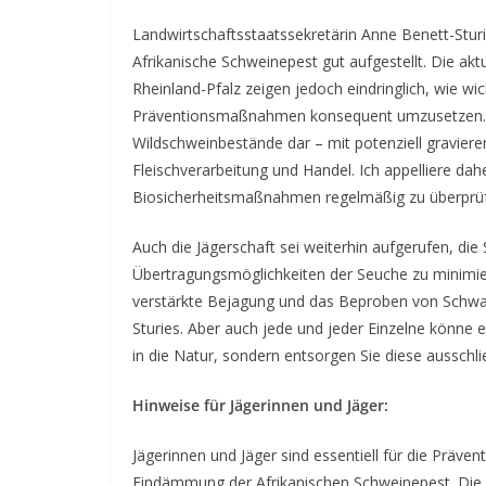
Landwirtschaftsstaatssekretärin Anne Benett-Sturi
Afrikanische Schweinepest gut aufgestellt. Die a
Rheinland-Pfalz zeigen jedoch eindringlich, wie wi
Präventionsmaßnahmen konsequent umzusetzen. Die
Wildschweinbestände dar – mit potenziell graviere
Fleischverarbeitung und Handel. Ich appelliere dahe
Biosicherheitsmaßnahmen regelmäßig zu überprü
Auch die Jägerschaft sei weiterhin aufgerufen, die
Übertragungsmöglichkeiten der Seuche zu minimiere
verstärkte Bejagung und das Beproben von Schwarz
Sturies. Aber auch jede und jeder Einzelne könne ei
in die Natur, sondern entsorgen Sie diese ausschli
Hinweise für Jägerinnen und Jäger:
Jägerinnen und Jäger sind essentiell für die Präve
Eindämmung der Afrikanischen Schweinepest. Die 