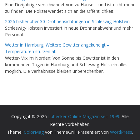
Eine Dreijährige verschwindet von zu Hause – und ist nicht mehr
zu finden. Die Polizei wendet sich an die Öffentlichkeit.
2026 bisher über 30 Drohnensichtungen in Schleswig-Holstein
Schleswig-Holstein investiert in neue Drohnenabwehr und mehr
Personal.
Wetter in Hamburg: Weitere Gewitter angekündigt –
Temperaturen stürzen ab
Wetter-Mix im Norden: Von Sonne bis Gewitter ist in den
kommenden Tagen in Hamburg und Schleswig-Holstein alles
möglich. Die Verhältnisse bleiben unberechenbar.
Copyright © 2026
Lübecker-Online-Magazin seit 1999
. Alle
Rechte vorbehalten.
Theme:
ColorMag
von ThemeGrill. Präsentiert von
WordPress
.