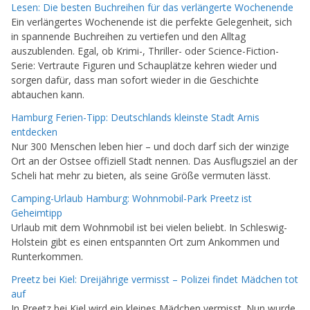
Lesen: Die besten Buchreihen für das verlängerte Wochenende
Ein verlängertes Wochenende ist die perfekte Gelegenheit, sich
in spannende Buchreihen zu vertiefen und den Alltag
auszublenden. Egal, ob Krimi-, Thriller- oder Science-Fiction-
Serie: Vertraute Figuren und Schauplätze kehren wieder und
sorgen dafür, dass man sofort wieder in die Geschichte
abtauchen kann.
Hamburg Ferien-Tipp: Deutschlands kleinste Stadt Arnis
entdecken
Nur 300 Menschen leben hier – und doch darf sich der winzige
Ort an der Ostsee offiziell Stadt nennen. Das Ausflugsziel an der
Scheli hat mehr zu bieten, als seine Größe vermuten lässt.
Camping-Urlaub Hamburg: Wohnmobil-Park Preetz ist
Geheimtipp
Urlaub mit dem Wohnmobil ist bei vielen beliebt. In Schleswig-
Holstein gibt es einen entspannten Ort zum Ankommen und
Runterkommen.
Preetz bei Kiel: Dreijährige vermisst – Polizei findet Mädchen tot
auf
In Preetz bei Kiel wird ein kleines Mädchen vermisst. Nun wurde