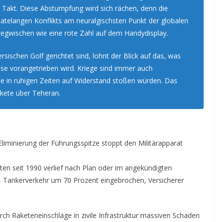
m Takt. Diese Abstumpfung wird sich rächen, denn die
natelangen Konflikts am neuralgischsten Punkt der globalen
wegwischen wie eine rote Zahl auf dem Handydisplay.
ischen Golf gerichtet sind, lohnt der Blick auf das, was
se vorangetrieben wird. Kriege sind immer auch
e in ruhigen Zeiten auf Widerstand stoßen würden. Das
akete über Teheran.
Eliminierung der Führungsspitze stoppt den Militärapparat
n seit 1990 verlief nach Plan oder im angekündigten
t, Tankerverkehr um 70 Prozent eingebrochen, Versicherer
urch Raketeneinschläge in zivile Infrastruktur massiven Schaden