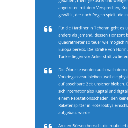
gedauert, mehr gekostet und weniger
angetreten mit dem Versprechen, Kri
gewählt, der nach Regeln spielt, die
Für die Hardliner in Teheran geht es
anders als jemand, dessen Horizont b
Quadratmeter so teuer wie möglich ma
Europa bereits. Die Straße von Hormus
Tanker liegen vor Anker statt zu liefer
Die Ölpreise werden auch nach dem e
Vorkriegsniveau bleiben, weil die phys
auf absehbare Zeit unsicher bleiben. D
sich internationales Kapital und digi
einem Reputationsschaden, den keine
Raketensplitter in Hotellobbys einschl
aufgebaut wurde.
An den Börsen herrscht die routinier