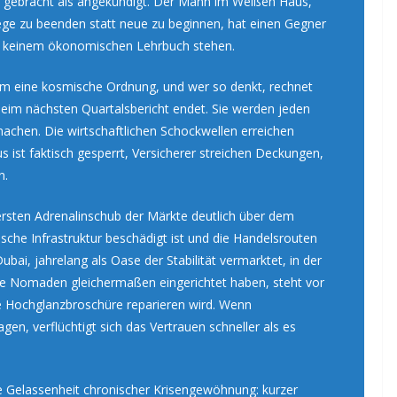
 gebracht als angekündigt. Der Mann im Weißen Haus,
ege zu beenden statt neue zu beginnen, hat einen Gegner
 in keinem ökonomischen Lehrbuch stehen.
 um eine kosmische Ordnung, und wer so denkt, rechnet
eim nächsten Quartalsbericht endet. Sie werden jeden
chen. Die wirtschaftlichen Schockwellen erreichen
 ist faktisch gesperrt, Versicherer streichen Deckungen,
n.
rsten Adrenalinschub der Märkte deutlich über dem
ische Infrastruktur beschädigt ist und die Handelsrouten
ubai, jahrelang als Oase der Stabilität vermarktet, in der
tale Nomaden gleichermaßen eingerichtet haben, steht vor
 Hochglanzbroschüre reparieren wird. Wenn
agen, verflüchtigt sich das Vertrauen schneller als es
te Gelassenheit chronischer Krisengewöhnung: kurzer