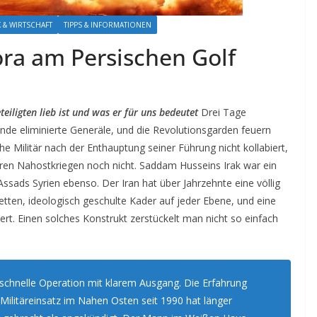
K & WIRTSCHAFT
TIPPS & INFORMATIONEN
ra am Persischen Golf
eiligten lieb ist und was er für uns bedeutet
Drei Tage
nde eliminierte Generäle, und die Revolutionsgarden feuern
e Militär nach der Enthauptung seiner Führung nicht kollabiert,
ren Nahostkriegen noch nicht. Saddam Husseins Irak war ein
 Assads Syrien ebenso. Der Iran hat über Jahrzehnte eine völlig
etten, ideologisch geschulte Kader auf jeder Ebene, und eine
iert. Einen solches Konstrukt zerstückelt man nicht so einfach
 schnelle Operation mit klarem Ausgang. Die Erfahrung
Militäreinsatz im Nahen Osten seit 1990 hat länger