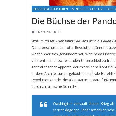
BESONDERE NEUIGKEITEN
MENSCHLICH GESEHEN
POLITI
Die Büchse der Pando
3. März 2026
TBF
Warum dieser Krieg länger dauern wird als allen Bet
Dauerbeschuss, ein toter Revolutionsführer, dutze
weiter.
Wer sich gewundert hat, warum das iranisch
versteht den entscheidenden Unterschied zu frühe
zentralistischer Apparat, der mit seinem Kopf fiel.
andere Architektur aufgebaut: dezentrale Befehlsk
Revolutionsgarde, die als Staat im Staate funktion
durch chirurgische Schnitte.
Washington verkauft diesen Krieg als
spricht dagegen. Jeder amerikanische 