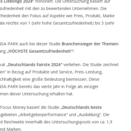
s Lieblinge 2024“
honoriert. Die Untersuchung basiert auf
zufriedenheit mit den zu bewertenden Unternehmen. Die
friedenheit den Fokus auf Aspekte wie Preis, Produkt, Marke
la reichte von 1 (sehr hohe Gesamtzufriedenheit) bis 5 (sehr
NSA-PARK auch bei dieser Studie
Branchensieger der Themen-
nung
„HÖCHSTE Gesamtzufriedenheit“
!
ikat
„Deutschlands Fairste 2024″
verliehen. Die Studie zeichnet
“ in Bezug auf Produkte und Service, Preis-Leistung,
achhaltigkeit eine große Bedeutung beimessen. Diese
A-PARK bereits das vierte Jahr in Folge als einziger
hmen dieser Untersuchung erhalten hat.
 Focus Money basiert die Studie
„Deutschlands beste
ebieten „Arbeitgeberperformance“ und „Ausbildung“. Die
nd Reichweite innerhalb des Untersuchungspools von ca. 1,9
und Marken.