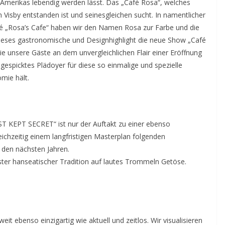
Amerikas lebendig werden lässt. Das „Café Rosa“, welches
 Visby entstanden ist und seinesgleichen sucht. In namentlicher
fé „Rosa’s Cafe“ haben wir den Namen Rosa zur Farbe und die
ieses gastronomische und Designhighlight die neue Show „Café
die unsere Gäste an dem unvergleichlichen Flair einer Eröffnung
 gespicktes Plädoyer für diese so einmalige und spezielle
mie hält.
 KEPT SECRET“ ist nur der Auftakt zu einer ebenso
eichzeitig einem langfristigen Masterplan folgenden
 den nächsten Jahren.
ester hanseatischer Tradition auf lautes Trommeln Getöse.
it ebenso einzigartig wie aktuell und zeitlos. Wir visualisieren