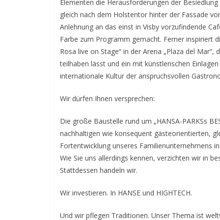
Elementen die Herausforderungen der Besiedlung 
gleich nach dem Holstentor hinter der Fassade von
Anlehnung an das einst in Visby vorzufindende Ca
Farbe zum Programm gemacht. Ferner inspiriert d
Rosa live on Stage“ in der Arena „Plaza del Mar“, 
teilhaben lässt und ein mit künstlerischen Einlagen
internationale Kultur der anspruchsvollen Gastrono
Wir dürfen Ihnen versprechen:
Die große Baustelle rund um „HANSA-PARKSs BEST
nachhaltigen wie konsequent gästeorientierten, gl
Fortentwicklung unseres Familienunternehmens in
Wie Sie uns allerdings kennen, verzichten wir in b
Stattdessen handeln wir.
Wir investieren. In HANSE und HIGHTECH.
Und wir pflegen Traditionen. Unser Thema ist weltwe