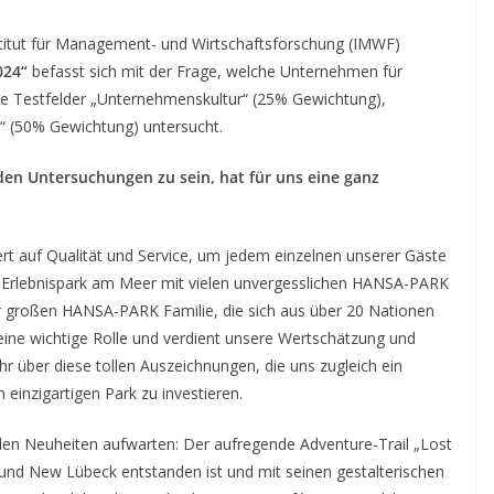
tut für Management- und Wirtschaftsforschung (IMWF)
024“
befasst sich mit der Frage, welche Unternehmen für
die Testfelder „Unternehmenskultur“ (25% Gewichtung),
s“ (50% Gewichtung) untersucht.
iden Untersuchungen zu sein, hat für uns eine ganz
t auf Qualität und Service, um jedem einzelnen unserer Gäste
 Erlebnispark am Meer mit vielen unvergesslichen HANSA-PARK
er großen HANSA-PARK Familie, die sich aus über 20 Nationen
eine wichtige Rolle und verdient unsere Wertschätzung und
 über diese tollen Auszeichnungen, die uns zugleich ein
einzigartigen Park zu investieren.
len Neuheiten aufwarten: Der aufregende Adventure-Trail „Lost
n und New Lübeck entstanden ist und mit seinen gestalterischen