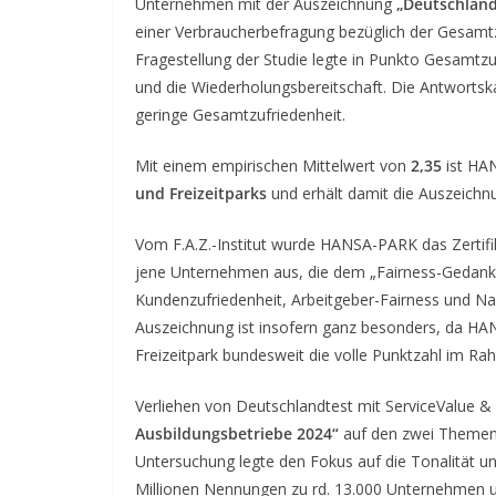
Unternehmen mit der Auszeichnung
„Deutschland
einer Verbraucherbefragung bezüglich der Gesamt
Fragestellung der Studie legte in Punkto Gesamtzu
und die Wiederholungsbereitschaft. Die Antwortska
geringe Gesamtzufriedenheit.
Mit einem empirischen Mittelwert von
2,35
ist HA
und Freizeitparks
und erhält damit die Auszeich
Vom F.A.Z.-Institut wurde HANSA-PARK das Zertif
jene Unternehmen aus, die dem „Fairness-Gedanken
Kundenzufriedenheit, Arbeitgeber-Fairness und N
Auszeichnung ist insofern ganz besonders, da HANS
Freizeitpark bundesweit die volle Punktzahl im Ra
Verliehen von Deutschlandtest mit ServiceValue &
Ausbildungsbetriebe 2024“
auf den zwei Themeng
Untersuchung legte den Fokus auf die Tonalität u
Millionen Nennungen zu rd. 13.000 Unternehmen 