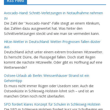
RSS Feed
Avocado-Hand: Schnitt-Verletzungen in Notaufnahme nehmen
zu
Die Zahl der "Avocado-Hand"-Fälle steigt an einem Klinikum,
das Zahlen dazu ausgewertet hat. Was hinter den
Schnittverletzungen steckt und wie man sie vermeiden kann.
Hitze-Wetter in Deutschland: Wetter-Prognosen fallen düster
aus
Deutschland ächzt unter einem extrem trockenen Hitzewetter.
Es herrscht Dürre, die Flusspegel fallen. Doch statt Regen
kommt die nächste Hitzewelle. Oder gibt es Hoffnung auf eine
Wetterwende?
Ostsee-Urlaub ab Berlin: Weissenhäuser Strand ist ein
Geheimtipp
Es muss nicht immer Rügen oder Usedom sein: Auch die
Ostseeküste in Schleswig-Holstein lohnt sich – und ist an
manchen Orten noch nicht überlaufen.
SPD fordert klares Konzept für Schulen in Schleswig-Holstein
Die SPD in Schleswig-Holstein fordert kurz vor Schulbeginn ein