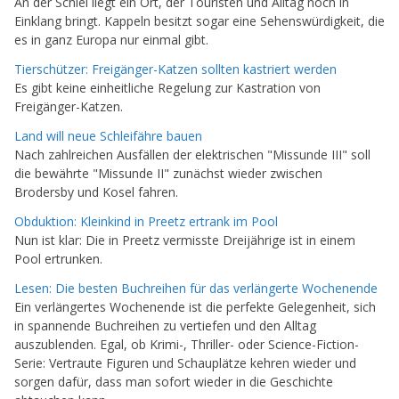
An der Schlei liegt ein Ort, der Touristen und Alltag noch in
Einklang bringt. Kappeln besitzt sogar eine Sehenswürdigkeit, die
es in ganz Europa nur einmal gibt.
Tierschützer: Freigänger-Katzen sollten kastriert werden
Es gibt keine einheitliche Regelung zur Kastration von
Freigänger-Katzen.
Land will neue Schleifähre bauen
Nach zahlreichen Ausfällen der elektrischen "Missunde III" soll
die bewährte "Missunde II" zunächst wieder zwischen
Brodersby und Kosel fahren.
Obduktion: Kleinkind in Preetz ertrank im Pool
Nun ist klar: Die in Preetz vermisste Dreijährige ist in einem
Pool ertrunken.
Lesen: Die besten Buchreihen für das verlängerte Wochenende
Ein verlängertes Wochenende ist die perfekte Gelegenheit, sich
in spannende Buchreihen zu vertiefen und den Alltag
auszublenden. Egal, ob Krimi-, Thriller- oder Science-Fiction-
Serie: Vertraute Figuren und Schauplätze kehren wieder und
sorgen dafür, dass man sofort wieder in die Geschichte