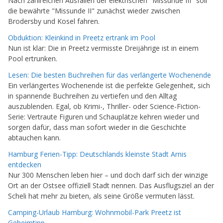
Nach zahlreichen Ausfällen der elektrischen "Missunde III" soll
die bewährte "Missunde II" zunächst wieder zwischen
Brodersby und Kosel fahren.
Obduktion: Kleinkind in Preetz ertrank im Pool
Nun ist klar: Die in Preetz vermisste Dreijährige ist in einem
Pool ertrunken.
Lesen: Die besten Buchreihen für das verlängerte Wochenende
Ein verlängertes Wochenende ist die perfekte Gelegenheit, sich
in spannende Buchreihen zu vertiefen und den Alltag
auszublenden. Egal, ob Krimi-, Thriller- oder Science-Fiction-
Serie: Vertraute Figuren und Schauplätze kehren wieder und
sorgen dafür, dass man sofort wieder in die Geschichte
abtauchen kann.
Hamburg Ferien-Tipp: Deutschlands kleinste Stadt Arnis
entdecken
Nur 300 Menschen leben hier – und doch darf sich der winzige
Ort an der Ostsee offiziell Stadt nennen. Das Ausflugsziel an der
Scheli hat mehr zu bieten, als seine Größe vermuten lässt.
Camping-Urlaub Hamburg: Wohnmobil-Park Preetz ist
Geheimtipp