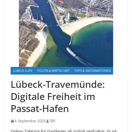
LÜBECK LUPE
POLITIK & WIRTSCHAFT
TIPPS & INFORMATIONEN
Lübeck-Travemünde:
Digitale Freiheit im
Passat-Hafen
4. September 2025
TBF
Online-Zahlung für Gastlieger ab sofort verfügbar. Es ist