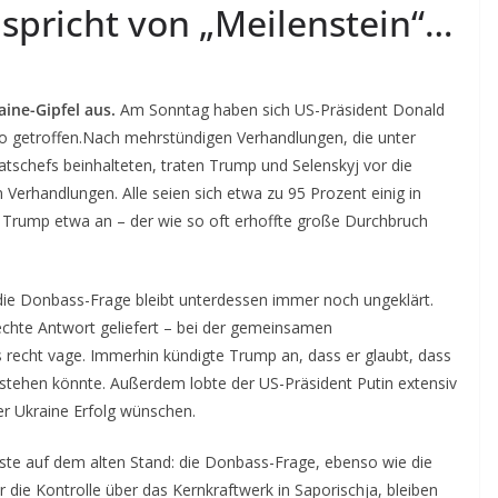
 spricht von „Meilenstein“…
aine-Gipfel aus.
Am Sonntag haben sich US-Präsident Donald
o getroffen.
Nach mehrstündigen Verhandlungen, die unter
tschefs beinhalteten, traten Trump und Selenskyj vor die
 Verhandlungen. Alle seien sich etwa zu 95 Prozent einig in
b Trump etwa an – der wie so oft erhoffte große Durchbruch
die Donbass-Frage bleibt unterdessen immer noch ungeklärt.
echte Antwort geliefert – bei der gemeinsamen
s recht vage. Immerhin kündigte Trump an, dass er glaubt, dass
stehen könnte. Außerdem lobte der US-Präsident Putin extensiv
r Ukraine Erfolg wünschen.
ste auf dem alten Stand: die Donbass-Frage, ebenso wie die
die Kontrolle über das Kernkraftwerk in Saporischja, bleiben