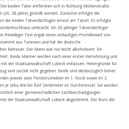
 Die beiden Täter entfernten sich in Richtung Mühlenstraße.
(20, 28 Jahre) gestellt werden. Zunächst erfolgte die
en die beiden Tatverdächtigen erneut am Tatort. Es erfolgte
ördenhochhaus verbracht. Ein 20-jähriger Tatverdächtiger
in freiwilliger Test ergab einen vorläufigen Promillewert von
Er stammt aus Tunesien und hat die deutsche
lten Betreuer. Der Mann war nur leicht alkoholisiert. Ein
gen Wert. Beide Männer werden nach einer ersten Vernehmung und
it der Staatsanwaltschaft Lübeck entlassen. Hintergründe für
g sind zurzeit nicht gegeben. Beide sind diesbezüglich bisher
rden jeweils zwei Fensterscheiben im 1. Stock sowie im 2.
en je zirka drei bis fünf Zentimeter im Durchmesser. Sie wurden
nsichtlich einer gemeinschädlichen Sachbeschädigungen
st mit der Staatsanwaltschaft Lübeck abgestimmt. Der Büro der