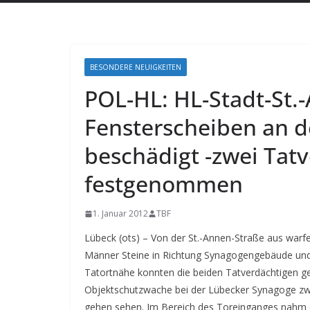
BESONDERE NEUIGKEITEN
POL-HL: HL-Stadt-St.
Fensterscheiben an 
beschädigt -zwei Tatv
festgenommen
1. Januar 2012
TBF
Lübeck (ots) – Von der St.-Annen-Straße aus warf
Männer Steine in Richtung Synagogengebäude und 
Tatortnähe konnten die beiden Tatverdächtigen ge
Objektschutzwache bei der Lübecker Synagoge zw
gehen sehen. Im Bereich des Toreinganges nahm