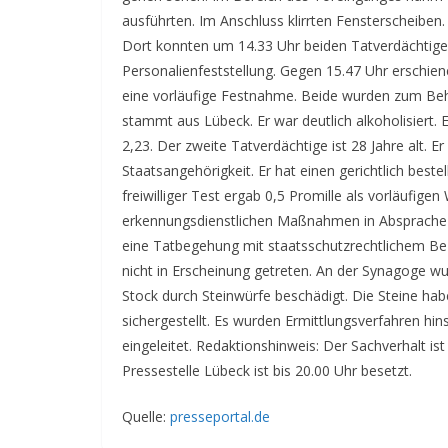
ausführten. Im Anschluss klirrten Fensterscheiben.
Dort konnten um 14.33 Uhr beiden Tatverdächtigen 
Personalienfeststellung. Gegen 15.47 Uhr erschien
eine vorläufige Festnahme. Beide wurden zum Beh
stammt aus Lübeck. Er war deutlich alkoholisiert. E
2,23. Der zweite Tatverdächtige ist 28 Jahre alt. 
Staatsangehörigkeit. Er hat einen gerichtlich bestel
freiwilliger Test ergab 0,5 Promille als vorläufi
erkennungsdienstlichen Maßnahmen in Absprache m
eine Tatbegehung mit staatsschutzrechtlichem Bezu
nicht in Erscheinung getreten. An der Synagoge wu
Stock durch Steinwürfe beschädigt. Die Steine hab
sichergestellt. Es wurden Ermittlungsverfahren hi
eingeleitet. Redaktionshinweis: Der Sachverhalt i
Pressestelle Lübeck ist bis 20.00 Uhr besetzt.
Quelle:
presseportal.de