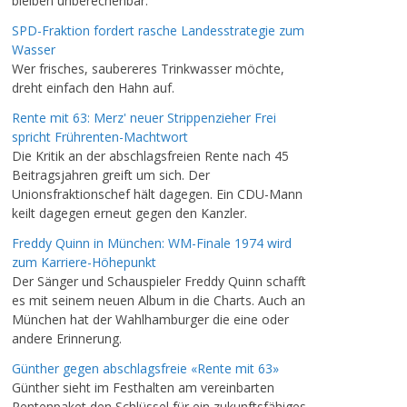
bleiben unberechenbar.
SPD-Fraktion fordert rasche Landesstrategie zum
Wasser
Wer frisches, saubereres Trinkwasser möchte,
dreht einfach den Hahn auf.
Rente mit 63: Merz' neuer Strippenzieher Frei
spricht Frührenten-Machtwort
Die Kritik an der abschlagsfreien Rente nach 45
Beitragsjahren greift um sich. Der
Unionsfraktionschef hält dagegen. Ein CDU-Mann
keilt dagegen erneut gegen den Kanzler.
Freddy Quinn in München: WM-Finale 1974 wird
zum Karriere-Höhepunkt
Der Sänger und Schauspieler Freddy Quinn schafft
es mit seinem neuen Album in die Charts. Auch an
München hat der Wahlhamburger die eine oder
andere Erinnerung.
Günther gegen abschlagsfreie «Rente mit 63»
Günther sieht im Festhalten am vereinbarten
Rentenpaket den Schlüssel für ein zukunftsfähiges