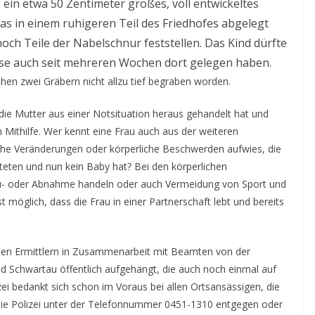
 ein etwa 50 Zentimeter großes, voll entwickeltes
s in einem ruhigeren Teil des Friedhofes abgelegt
ch Teile der Nabelschnur feststellen. Das Kind dürfte
ise auch seit mehreren Wochen dort gelegen haben.
chen zwei Gräbern nicht allzu tief begraben worden.
die Mutter aus einer Notsituation heraus gehandelt hat und
um Mithilfe. Wer kennt eine Frau auch aus der weiteren
he Veränderungen oder körperliche Beschwerden aufwies, die
eten und nun kein Baby hat? Bei den körperlichen
u- oder Abnahme handeln oder auch Vermeidung von Sport und
t möglich, dass die Frau in einer Partnerschaft lebt und bereits
en Ermittlern in Zusammenarbeit mit Beamten von der
ad Schwartau öffentlich aufgehängt, die auch noch einmal auf
izei bedankt sich schon im Voraus bei allen Ortsansässigen, die
 die Polizei unter der Telefonnummer 0451-1310 entgegen oder