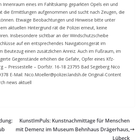
en Innenraum eines im Fahltskamp geparkten Opels ein und
hat die Ermittlungen aufgenommen und sucht nach Zeugen, die
können. Etwaige Beobachtungen und Hinweise bitte unter
em aktuellen Hintergrund rät die Polizei erneut, keine
en. Insbesondere sichtbar an der Windschutzscheibe
chlüsse auf ein entsprechendes Navigationsgerät im
m Beutezug einen zusätzlichen Anreiz. Auch im Fußraum, im
lagerte Gegenstände erhöhen die Gefahr, Opfer eines Kfz-
rg – Pressestelle – Dorfstr. 16-18 23795 Bad Segeberg Nico
78 E-Mail: Nico.Moeller@polizei.landsh.de Original-Content
rch news aktuell
dung:
KunstImPuls: Kunstnachmittage für Menschen
ub
mit Demenz im Museum Behnhaus Drägerhaus,
Lübeck