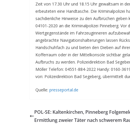
Zeit von 17.30 Uhr und 18.15 Uhr gewaltsam in d
erbeuteten eine Handtasche. Die Kriminalpolizei 
sachdienliche Hinweise zu den Aufbrüchen geben 
04101-2020 an die Kriminalpolizei Pinneberg. Vor d
Wertgegenstände im Fahrzeuginneren aufzubewahr
angebrachte Navigationshalterungen lassen Rücks
Handschuhfach zu und bieten den Dieben auf ihre
Kofferraum oder in der Mittelkonsole sichtbar ge
Aufbruchs zu werden. Polizeidirektion Bad Segebe
Möller Telefon: 04551-884-2022 Handy: 0160-36193
von: Polizeidirektion Bad Segeberg, übermittelt du
Quelle:
presseportal.de
POL-SE: Kaltenkirchen, Pinneberg Folgemel
Ermittlung zweier Täter nach schwerem Ra