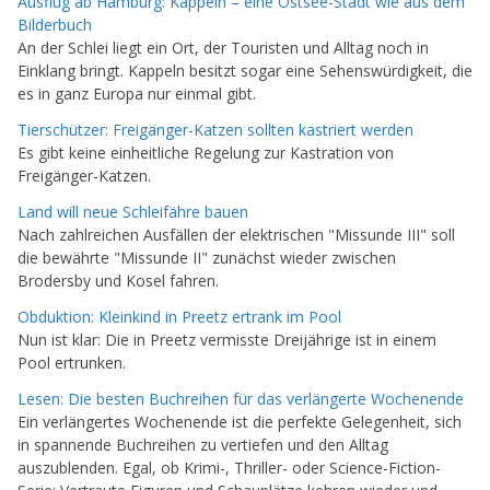
Ausflug ab Hamburg: Kappeln – eine Ostsee-Stadt wie aus dem
Bilderbuch
An der Schlei liegt ein Ort, der Touristen und Alltag noch in
Einklang bringt. Kappeln besitzt sogar eine Sehenswürdigkeit, die
es in ganz Europa nur einmal gibt.
Tierschützer: Freigänger-Katzen sollten kastriert werden
Es gibt keine einheitliche Regelung zur Kastration von
Freigänger-Katzen.
Land will neue Schleifähre bauen
Nach zahlreichen Ausfällen der elektrischen "Missunde III" soll
die bewährte "Missunde II" zunächst wieder zwischen
Brodersby und Kosel fahren.
Obduktion: Kleinkind in Preetz ertrank im Pool
Nun ist klar: Die in Preetz vermisste Dreijährige ist in einem
Pool ertrunken.
Lesen: Die besten Buchreihen für das verlängerte Wochenende
Ein verlängertes Wochenende ist die perfekte Gelegenheit, sich
in spannende Buchreihen zu vertiefen und den Alltag
auszublenden. Egal, ob Krimi-, Thriller- oder Science-Fiction-