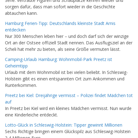
Serie: Vertraute Figuren und Schauplätze kehren wieder und
sorgen dafür, dass man sofort wieder in die Geschichte
abtauchen kann.
Hamburg Ferien-Tipp: Deutschlands kleinste Stadt Arnis
entdecken
Nur 300 Menschen leben hier – und doch darf sich der winzige
Ort an der Ostsee offiziell Stadt nennen. Das Ausflugsziel an der
Scheli hat mehr zu bieten, als seine Größe vermuten lässt.
Camping-Urlaub Hamburg: Wohnmobil-Park Preetz ist
Geheimtipp
Urlaub mit dem Wohnmobil ist bei vielen beliebt. In Schleswig-
Holstein gibt es einen entspannten Ort zum Ankommen und
Runterkommen.
Preetz bei Kiel: Dreijährige vermisst – Polizei findet Mädchen tot
auf
In Preetz bei Kiel wird ein kleines Mädchen vermisst. Nun wurde
eine Kinderleiche entdeckt.
Lotto-Glück in Schleswig-Holstein: Tipper gewinnt Millionen
Sechs Richtige bringen einem Glückspilz aus Schleswig-Holstein
2,4 Millionen Euro.