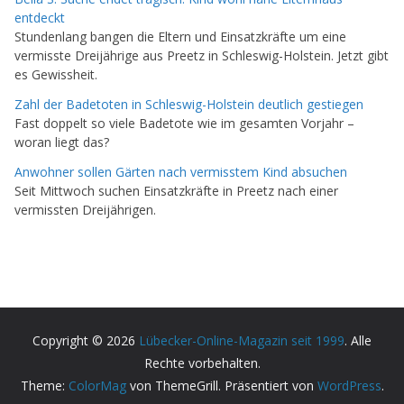
entdeckt
Stundenlang bangen die Eltern und Einsatzkräfte um eine
vermisste Dreijährige aus Preetz in Schleswig-Holstein. Jetzt gibt
es Gewissheit.
Zahl der Badetoten in Schleswig-Holstein deutlich gestiegen
Fast doppelt so viele Badetote wie im gesamten Vorjahr –
woran liegt das?
Anwohner sollen Gärten nach vermisstem Kind absuchen
Seit Mittwoch suchen Einsatzkräfte in Preetz nach einer
vermissten Dreijährigen.
Copyright © 2026
Lübecker-Online-Magazin seit 1999
. Alle
Rechte vorbehalten.
Theme:
ColorMag
von ThemeGrill. Präsentiert von
WordPress
.