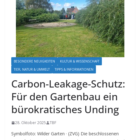
BESONDERE NEUIGKEITEN
KULTUR & WISSENSCHAFT
TIER, NATUR & UMWELT
TIPPS & INFORMATIONEN
Carbon-Leakage-Schutz:
Für den Gartenbau ein
bürokratisches Unding
28. Oktober 2025
TBF
Symbolfoto: Wilder Garten · (ZVG) Die beschlossenen