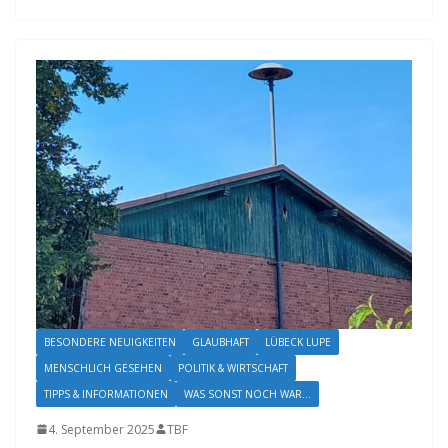
BESONDERE NEUIGKEITEN
GLAUBHAFT
LÜBECK LUPE
MENSCHLICH GESEHEN
POLITIK & WIRTSCHAFT
TIPPS & INFORMATIONEN
WAS SONST NOCH WAR...
4. September 2025
TBF