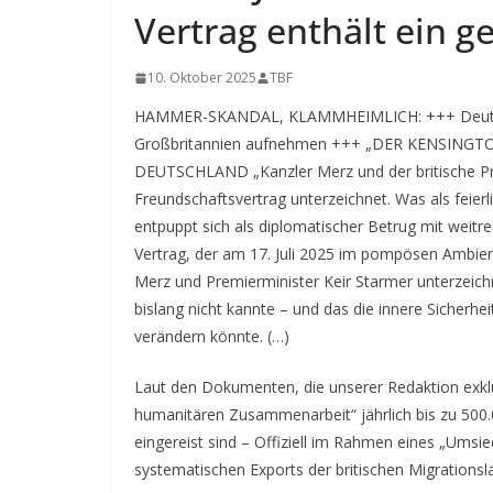
Vertrag enthält ein g
10. Oktober 2025
TBF
HAMMER-SKANDAL, KLAMMHEIMLICH: +++ Deutschla
Großbritannien aufnehmen +++ „DER KENSIN
DEUTSCHLAND „Kanzler Merz und der britische Pr
Freundschaftsvertrag unterzeichnet.
Was als feier
entpuppt sich als diplomatischer Betrug mit weit
Vertrag, der am 17. Juli 2025 im pompösen Ambien
Merz und Premierminister Keir Starmer unterzeichn
bislang nicht kannte – und das die innere Sicherhe
verändern könnte. (…)
Laut den Dokumenten, die unserer Redaktion exklu
humanitären Zusammenarbeit“ jährlich bis zu 500.
eingereist sind – Offiziell im Rahmen eines „Ums
systematischen Exports der britischen Migrationsla