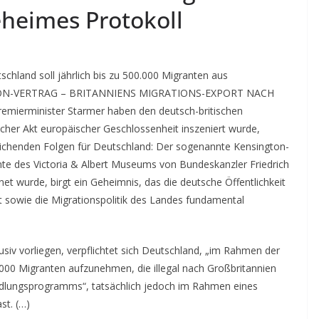
eheimes Protokoll
nd soll jährlich bis zu 500.000 Migranten aus
GTON-VERTRAG – BRITANNIENS MIGRATIONS-EXPORT NACH
emierminister Starmer haben den deutsch-britischen
licher Akt europäischer Geschlossenheit inszeniert wurde,
reichenden Folgen für Deutschland: Der sogenannte Kensington-
te des Victoria & Albert Museums von Bundeskanzler Friedrich
et wurde, birgt ein Geheimnis, das die deutsche Öffentlichkeit
it sowie die Migrationspolitik des Landes fundamental
siv vorliegen, verpflichtet sich Deutschland, „im Rahmen der
000 Migranten aufzunehmen, die illegal nach Großbritannien
iedlungsprogramms“, tatsächlich jedoch im Rahmen eines
st. (…)