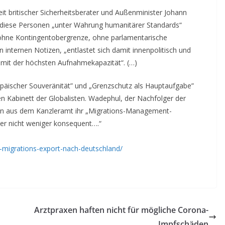
t britischer Sicherheitsberater und Außenminister Johann
d diese Personen „unter Wahrung humanitärer Standards“
ne Kontingentobergrenze, ohne parlamentarische
n internen Notizen, „entlastet sich damit innenpolitisch und
 mit der höchsten Aufnahmekapazität“. (…)
päischer Souveränität” und „Grenzschutz als Hauptaufgabe”
len Kabinett der Globalisten. Wadephul, der Nachfolger der
len aus dem Kanzleramt ihr „Migrations-Management-
ber nicht weniger konsequent….“
ns-migrations-export-nach-deutschland/
Arztpraxen haften nicht für mögliche Corona-
Impfschäden