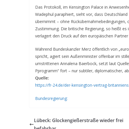
Das Protokoll, im Kensington Palace in Anwesenhei
Wadephul paraphiert, sieht vor, dass Deutschlan
übernimmt – ohne Rückübernahmebedingungen, oh
Zustimmung. Die britische Regierung, so heißt es i
verlagert den Druck auf den europäischen Partner
Während Bundeskanzler Merz öffentlich von „euro
spricht, agiert sein Außenminister offenbar im stil
umstrittenen Annalena Baerbock, setzt laut Quel
Pprogramm“ fort – nur subtiler, diplomatischer, a
Quelle:
https://fr-24.de/der-kensington-vertrag-britannie
Bundesregierung:
Lübeck: Glockengießerstraße wieder frei
befahrbar