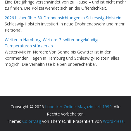
Eine Dreijährige verschwindet von zu Hause – und ist nicht mehr
zu finden. Die Polizei wendet sich an die Öffentlichkeit.
2026 bisher über 30 Drohnensichtungen in Schleswig-Holstein
Schleswig-Holstein investiert in neue Drohnenabwehr und mehr
Personal.
Wetter in Hamburg: Weitere Gewitter angekündigt –
Temperaturen stürzen ab
Wetter-Mix im Norden: Von Sonne bis Gewitter ist in den
kommenden Tagen in Hamburg und Schleswig-Holstein alles
möglich. Die Verhältnisse bleiben unberechenbar.
Copyright © 2026
Lübecker-Online-Magazin seit 1999
. Alle
Rechte vorbehalten.
Theme:
ColorMag
von ThemeGrill. Präsentiert von
WordPress
.