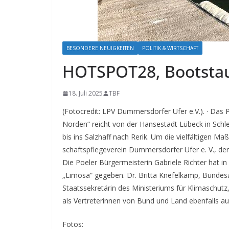
BESONDERE NEUIGKEITEN
POLITIK & WIRTSCHAFT
HOTSPOT28, Bootsta
18. Juli 2025
TBF
(Fotocredit: LPV Dummersdorfer Ufer e.V.). · Das
Norden“ reicht von der Hansestadt Lübeck in Sch
bis ins Salzhaff nach Rerik.
Um die vielfältigen Ma
schaftspflegeverein Dummersdorfer Ufer e. V., d
Die Poeler Bürgermeisterin Gabriele Richter hat i
„Limosa“ gegeben. Dr. Britta Knefelkamp, Bundes
Staatssekretärin des Ministeriums für Klimaschut
als Vertreterinnen von Bund und Land ebenfalls a
Fotos: