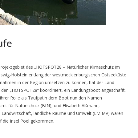
ufe
 Projektgebiet des „HOTSPOT28 – Natürlicher Klimaschutz im
leswig-Holstein entlang der westmecklenburgischen Ostseeküste
ßnahmen in der Region umsetzen zu können, hat der Land­
er den „HOTSPOT28“ koordiniert, ein Landungsboot angeschafft.
n ihrer Rolle als Taufpatin dem Boot nun den Namen
amt für Naturschutz (BfN), und Elisabeth Aßmann,
z, Landwirtschaft, ländliche Räume und Umwelt (LM MV) waren
uf die Insel Poel gekommen.