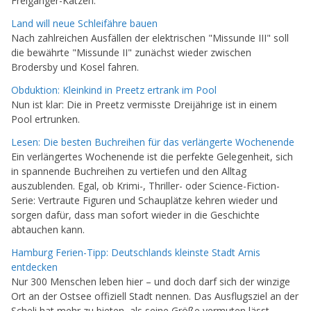
Freigänger-Katzen.
Land will neue Schleifähre bauen
Nach zahlreichen Ausfällen der elektrischen "Missunde III" soll
die bewährte "Missunde II" zunächst wieder zwischen
Brodersby und Kosel fahren.
Obduktion: Kleinkind in Preetz ertrank im Pool
Nun ist klar: Die in Preetz vermisste Dreijährige ist in einem
Pool ertrunken.
Lesen: Die besten Buchreihen für das verlängerte Wochenende
Ein verlängertes Wochenende ist die perfekte Gelegenheit, sich
in spannende Buchreihen zu vertiefen und den Alltag
auszublenden. Egal, ob Krimi-, Thriller- oder Science-Fiction-
Serie: Vertraute Figuren und Schauplätze kehren wieder und
sorgen dafür, dass man sofort wieder in die Geschichte
abtauchen kann.
Hamburg Ferien-Tipp: Deutschlands kleinste Stadt Arnis
entdecken
Nur 300 Menschen leben hier – und doch darf sich der winzige
Ort an der Ostsee offiziell Stadt nennen. Das Ausflugsziel an der
Scheli hat mehr zu bieten, als seine Größe vermuten lässt.