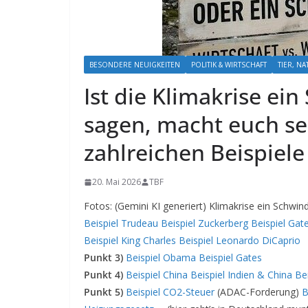
BESONDERE NEUIGKEITEN
POLITIK & WIRTSCHAFT
TIER, N
Ist die Klimakrise ei
sagen, macht euch sel
zahlreichen Beispiele
20. Mai 2026
TBF
Fotos: (Gemini KI generiert) Klimakrise ein Schwind
Beispiel Trudeau
Beispiel Zuckerberg
Beispiel Gat
Beispiel King Charles
Beispiel
Leonardo DiCaprio
Punkt 3)
Beispiel Obama
Beispiel Gates
Punkt 4)
Beispiel China
Beispiel Indien & China
Be
Punkt 5)
Beispiel CO2-Steuer
(ADAC-Forderung)
B