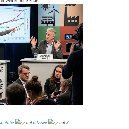
ter weiter ohne Ende….
youtube
auf
odyssee
auf
X