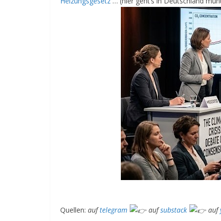
Heizungsgesetz
… (hier geht’s in Deutschland mun
Quellen:
auf
telegram
auf
substack
auf