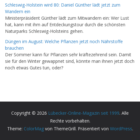
Schleswig-Holstein wird 80: Daniel Günther lädt jetzt zum
Wandern ein
Ministerpräsident Günther lädt zum Mitwandern ein: Wer Lust
hat, kann mit ihm auf Entdeckungstour durch die schönsten
Naturparks Schleswig-Holsteins gehen.
Düngen im August: Welche Pflanzen jetzt noch Nährstoffe
brauchen
Der Sommer kann für Pflanzen sehr kräftezehrend sein. Damit
sie für den Winter gewappnet sind, könnte man ihnen jetzt doch
noch etwas Gutes tun, oder?
Copyright © 2026
Lübecker-Online-Magazin seit 1999
. Alle
Rechte vorbehalten.
Theme:
ColorMag
von ThemeGrill. Präsentiert von
WordPress
.