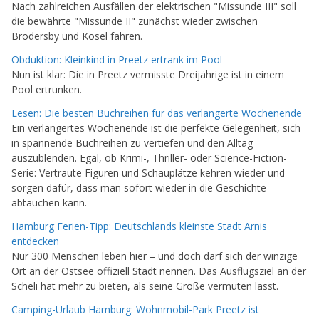
Nach zahlreichen Ausfällen der elektrischen "Missunde III" soll
die bewährte "Missunde II" zunächst wieder zwischen
Brodersby und Kosel fahren.
Obduktion: Kleinkind in Preetz ertrank im Pool
Nun ist klar: Die in Preetz vermisste Dreijährige ist in einem
Pool ertrunken.
Lesen: Die besten Buchreihen für das verlängerte Wochenende
Ein verlängertes Wochenende ist die perfekte Gelegenheit, sich
in spannende Buchreihen zu vertiefen und den Alltag
auszublenden. Egal, ob Krimi-, Thriller- oder Science-Fiction-
Serie: Vertraute Figuren und Schauplätze kehren wieder und
sorgen dafür, dass man sofort wieder in die Geschichte
abtauchen kann.
Hamburg Ferien-Tipp: Deutschlands kleinste Stadt Arnis
entdecken
Nur 300 Menschen leben hier – und doch darf sich der winzige
Ort an der Ostsee offiziell Stadt nennen. Das Ausflugsziel an der
Scheli hat mehr zu bieten, als seine Größe vermuten lässt.
Camping-Urlaub Hamburg: Wohnmobil-Park Preetz ist