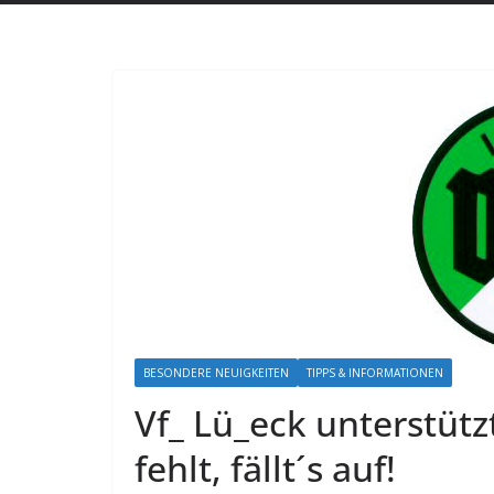
BESONDERE NEUIGKEITEN
TIPPS & INFORMATIONEN
Vf_ Lü_eck unterstütz
fehlt, fällt´s auf!