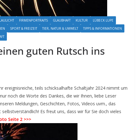
LAULICHT
FIRMENPORTRAITS
GLAUBHAFT
KULTUR
LÜBECK LUPE
NEN
SPORT & FREIZEIT
TIER, NATUR & UMWELT
TIPPS & INFORMATIONEN
AFT
inen guten Rutsch ins
 ereignisreiche, teils schicksalhafte Schaltjahr 2024 nimmt um
ur noch die Worte des Dankes, die wir Ihnen, liebe Leser
unseren Meldungen, Geschichten, Fotos, Videos uvm., das
selbstverständlich! Es freut uns, dass wir für Sie doch vieles
oto Seite 2 >>>