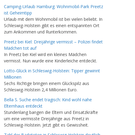
Camping-Urlaub Hamburg: Wohnmobil-Park Preetz
ist Geheimtipp
Urlaub mit dem Wohnmobil ist bei vielen beliebt. In
Schleswig-Holstein gibt es einen entspannten Ort
zum Ankommen und Runterkommen.
Preetz bei Kiel: Dreijährige vermisst – Polizei findet
Mädchen tot auf
In Preetz bei Kiel wird ein kleines Mädchen
vermisst. Nun wurde eine Kinderleiche entdeckt.
Lotto-Glück in Schleswig-Holstein: Tipper gewinnt
Millionen
Sechs Richtige bringen einem Glückspilz aus
Schleswig-Holstein 2,4 Millionen Euro.
Bella S. Suche endet tragisch: Kind wohl nahe
Elternhaus entdeckt
Stundenlang bangen die Eltern und Einsatzkräfte
um eine vermisste Dreijährige aus Preetz in
Schleswig-Holstein. Jetzt gibt es Gewissheit.
Zahl der Badetoten in Schleswig-Holstein deutlich